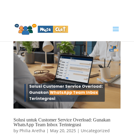
WA | Phone: +62-21-29060172 | +62 813-1530-9978 | +62
852-8363-1242
sales@visioinformatika.com
Solusi untuk Customer Service Overload: Gunakan
WhatsApp Team Inbox Terintegrasi
by
Philia Aretha
|
May 20, 2025
|
Uncategorized