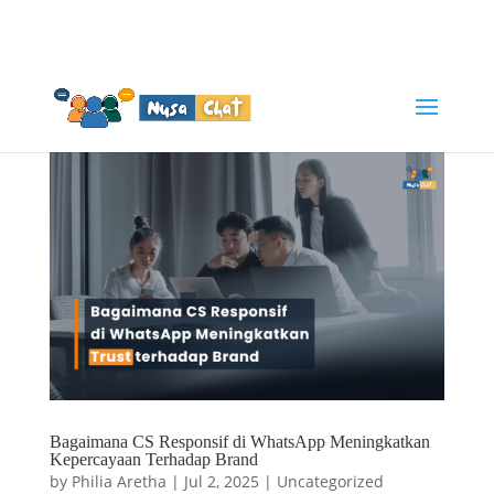
WA | Phone: +62-21-29060172 | +62 813-1530-9978 | +62
852-8363-1242
sales@visioinformatika.com
Bagaimana CS Responsif di WhatsApp Meningkatkan
Kepercayaan Terhadap Brand
by
Philia Aretha
|
Jul 2, 2025
|
Uncategorized