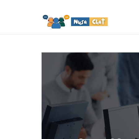
WA | Phone: +62-21-29060172 | +62 813-1530-9978 |