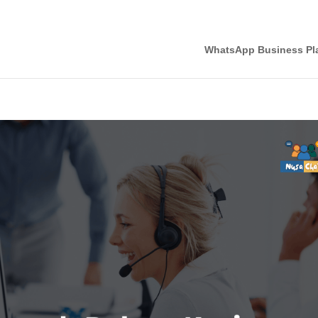
 +62 852-8363-1242
sales@visioinformatika.com
WhatsApp Business Pl